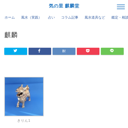
気の里 麒麟堂
ホーム
風水（実践）
占い
コラム記事
風水道具など
鑑定・相
麒麟
きりん1