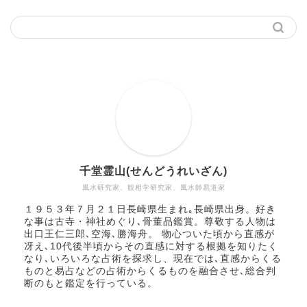
千堂霊山(せんどうれいざん)
風水研究家、観相学研究家、風水師易道家​
１９５３年７月２１日長崎県生まれ｡長崎県出身。好き
な事は古寺・神社めぐり､骨董品鑑賞。尊敬する人物は
出口王仁三郎､空海､勝海舟​。 物心ついた頃から直感が
冴え､10代後半頃からその直感に対する根拠を知りたく
なり､いろいろな占術を探求し、現在では､直感からくる
ものと易占などの占術からくるものを融合させ､総合判
断のもと鑑定を行っている。