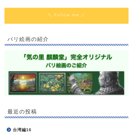
＼ Follow me ／
バリ絵画の紹介
最近の投稿
ホーム
台湾編16
風水（実践）