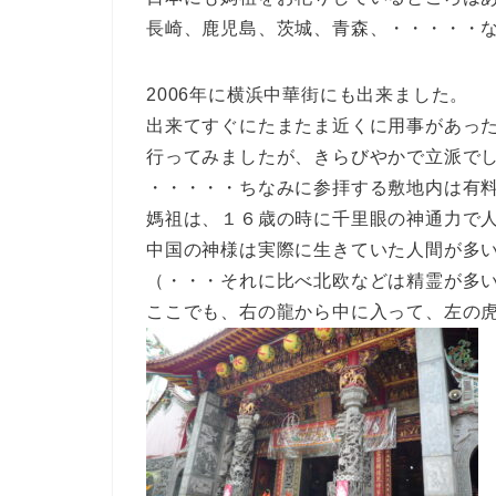
長崎、鹿児島、茨城、青森、・・・・・
2006年に横浜中華街にも出来ました。
出来てすぐにたまたま近くに用事があっ
行ってみましたが、きらびやかで立派で
・・・・・ちなみに参拝する敷地内は有
媽祖は、１６歳の時に千里眼の神通力で
中国の神様は実際に生きていた人間が多
（・・・それに比べ北欧などは精霊が多
ここでも、右の龍から中に入って、左の