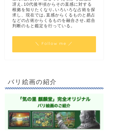
冴え､10代後半頃からその直感に対する
根拠を知りたくなり､いろいろな占術を探
求し、現在では､直感からくるものと易占
などの占術からくるものを融合させ､総合
判断のもと鑑定を行っている。
＼ Follow me ／
バリ絵画の紹介