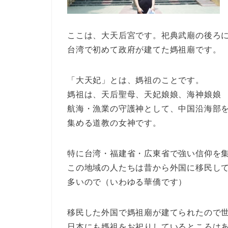
ここは、大天后宮です。祀典武廟の後ろ
台湾で初めて政府が建てた媽祖廟です。
「大天妃」とは、媽祖のことです。
媽祖は、天后聖母、天妃娘娘、海神娘娘
航海・漁業の守護神として、中国沿海部
集める道教の女神です。
特に台湾・福建省・広東省で強い信仰を
この地域の人たちは昔から外国に移民し
多いので（いわゆる華僑です）
移民した外国で媽祖廟が建てられたので
日本にも媽祖をお祀りしているところは