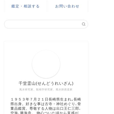
鑑定・相談する
お問い合わせ
千堂霊山(せんどうれいざん)
風水研究家、観相学研究家、風水師易道家​
１９５３年７月２１日長崎県生まれ｡長崎
県出身。好きな事は古寺・神社めぐり､骨
董品鑑賞。尊敬する人物は出口王仁三郎､
空海､勝海舟​。 物心ついた頃から直感が