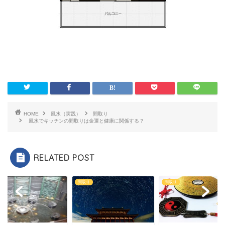
HOME
風水（実践）
間取り
風水でキッチンの間取りは金運と健康に関係する？
RELATED POST
り
間取り
間取り