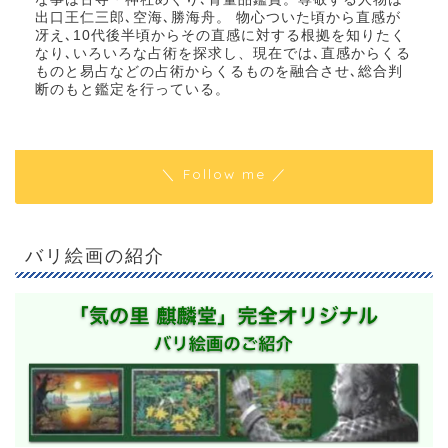
出口王仁三郎､空海､勝海舟​。 物心ついた頃から直感が
冴え､10代後半頃からその直感に対する根拠を知りたく
なり､いろいろな占術を探求し、現在では､直感からくる
ものと易占などの占術からくるものを融合させ､総合判
断のもと鑑定を行っている。
＼ Follow me ／
バリ絵画の紹介