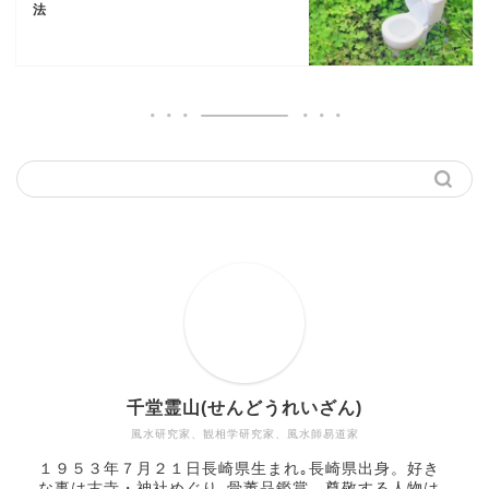
法
千堂霊山(せんどうれいざん)
風水研究家、観相学研究家、風水師易道家​
１９５３年７月２１日長崎県生まれ｡長崎県出身。好き
な事は古寺・神社めぐり､骨董品鑑賞。尊敬する人物は