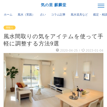
気の里 麒麟堂
ホーム
風水（実践）
占い
コラム記事
風水道具など
鑑定・相
間取り
風水間取りの気をアイテムを使って手
軽に調整する方法9選
2020-04-25
/
2023-01-04