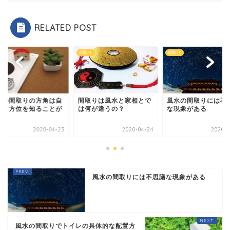
RELATED POST
り
間取り
間取り
取りは風水と家相とで
風水の間取りには不思議
風水の間取りの方角
何が違うの？
な現象がある
分の吉方位を知るこ
重要
2020-04-24
2020-04-25
2020-0
風水の間取りには不思議な現象がある
風水の間取りでトイレの具体的な配置方